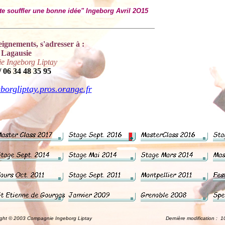
te souffler une bonne idée" Ingeborg Avril 2O15
eignements, s'adresser à :
 Lagausie
e Ingeborg Liptay
/ 06 34 48 35 95
eborgliptay.pros.orange.fr
 2003 Compagnie Ingeborg Liptay Dernière modification : 10 oc