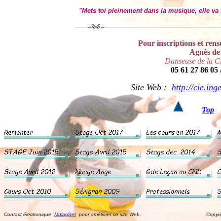
"Mets toi pleinement dans la musique, elle va 
Pour inscriptions et rens
Agnès de
Danseuse de la Ci
05 61 27 86 05 
Site Web :
http://cie.ing
Top
Contact électronique
MdlagSet
pour améliorer ce site Web. Copyright ©