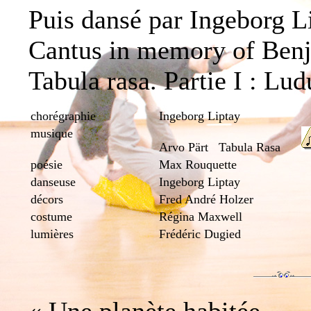
Puis dansé par Ingeborg L
Cantus in memory of Ben
Tabula rasa. Partie
c
horégraphie
Ingeborg Liptay
musique
Arvo Pärt Tabula Rasa
poésie
Max Rouquette
danseuse
Ingeborg Liptay
décors
Fred André Holzer
costume
Régina Maxwell
lumières
Frédéric Dugied