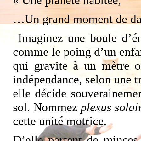
« Une planète habitée,
…Un grand moment de dan
Imaginez une boule d’éne
comme le poing d’un enfa
qui gravite à un mètre o
indépendance, selon une tr
elle décide souverainement
sol. Nommez
plexus solai
cette unité motrice.
D’elle partent de minces 