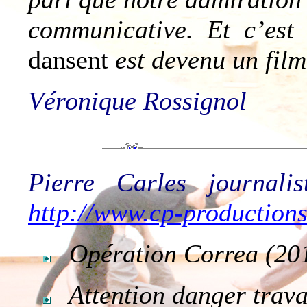
communicative. Et c’est
dansent
est devenu
un film
Véronique Rossignol
Pierre Carles journali
http://www.cp-productions
Opération Correa (20
Attention danger trava